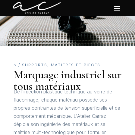
⌂
/
SUPPORTS, MATIÈRES ET PIÈCES
Marquage industriel sur
tous matériaux
De l’injection plastique technique au verre de
flaconnage, chaque matériau possède ses
propres contraintes de tension superficielle et de
comportement mécanique. L'Atelier Carraz
déploie son ingénierie des matériaux et sa
maîtrise multi-technologique pour formuler