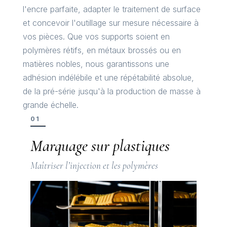
l'encre parfaite, adapter le traitement de surface
et concevoir l'outillage sur mesure nécessaire à
vos pièces. Que vos supports soient en
polymères rétifs, en métaux brossés ou en
matières nobles, nous garantissons une
adhésion indélébile et une répétabilité absolue,
de la pré-série jusqu'à la production de masse à
grande échelle.
01
Marquage sur plastiques
Maîtriser l’injection et les polymères