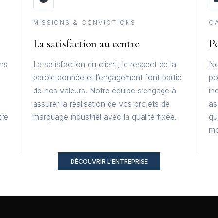
MISSIONS & CONVICTIONS
C
La satisfaction au centre
Pe
ons
La satisfaction du client, le respect de la
No
parole donnée et l’engagement font partie
po
de nos valeurs. Notre équipe s’engage à
in
assurer la réalisation de vos projets de
as
tre
marquage industriel avec la qualité fixée.
qu
mo
DÉCOUVRIR L'ENTREPRISE