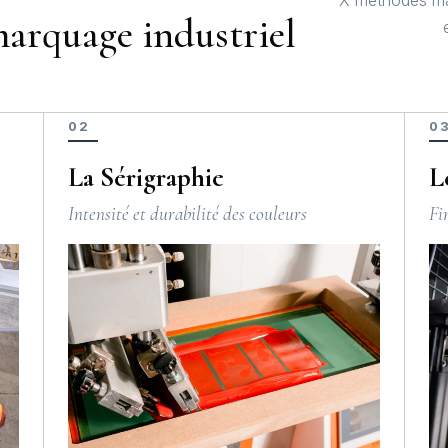
arquage industriel
02
0
La Sérigraphie
L
Intensité et durabilité des couleurs
Fi