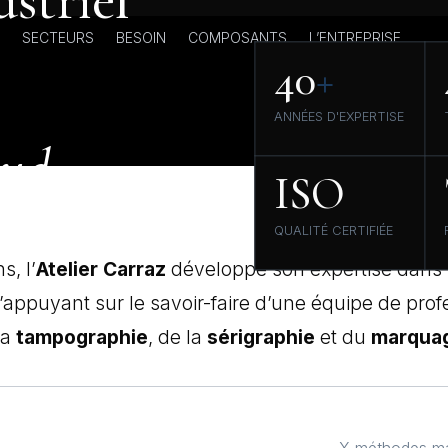
striel
SECTEURS
BESOIN
COMPOSANTS
L’ENTREPRISE
40
+
ANNÉES D'EXPERTISE
aud
ISO
le marquage industriel en
QUALITÉ CERTIFIÉE
uprès de clients exigeants.
s, l’
Atelier Carraz
développe son expertise dans
s’appuyant sur le savoir-faire d’une équipe de pro
la
tampographie
, de la
sérigraphie
et du
marquag
X méthodes maî