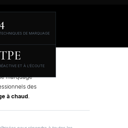
4
TECHNIQUES DE MARQUAGE
TPE
RÉACTIVE ET À L'ÉCOUTE
 le marquage
fessionnels des
e à chaud
.
trisées pour répondre à toutes les