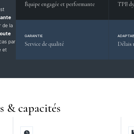
Équipe engagée et performante
TPE dy
est
mante
r de la
coute
GARANTIE
ADAPTAB
 cas par
Service de qualité
Délais 
é et
s & capacités
