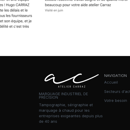
NAVIGATION
Accueil
Secteurs d'act
MARQUAGE INDUSTRIEL DE
PRÉCISION
Votre besoin
Tampographie, sérigraphie et
marquage à chaud pour les
entreprises exigeantes depuis plus
de 40 ans