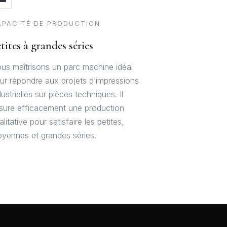
APACITÉ DE PRODUCTION
tites à grandes séries
us maîtrisons un parc machine idéal
ur répondre aux projets d’impressions
dustrielles sur pièces techniques. Il
sure efficacement une production
alitative pour satisfaire les petites,
yennes et grandes séries.