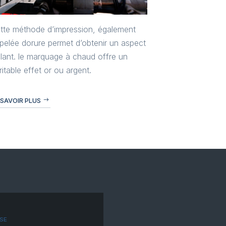
tte méthode d’impression, également
pelée dorure permet d’obtenir un aspect
illant. le marquage à chaud offre un
ritable effet or ou argent.
 SAVOIR PLUS
SE