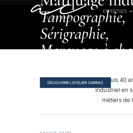
Marquage indu
Tampographie,
EXPERTISES
Sérigraphie,
Marquage à ch
Atelier Carraz propose son expertise dans 
s'appuyant sur 40 années de savoir-faire a
Depuis 40 an
DÉCOUVRIR L'ATELIER CARRAZ
industriel en 
métiers de 