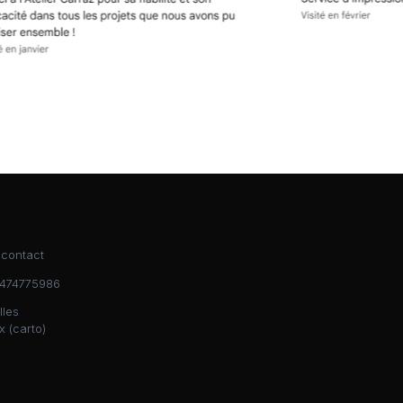
 contact
474775986
lles
x (
carto
)