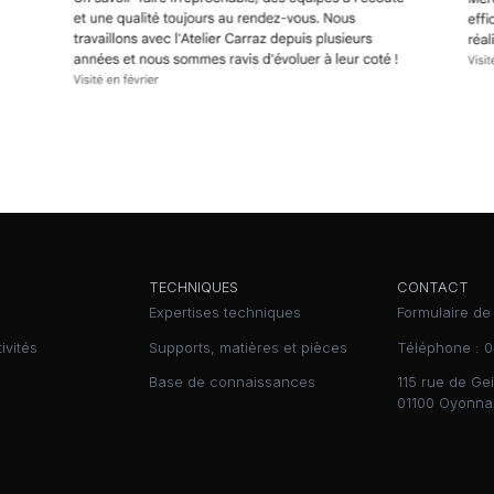
TECHNIQUES
CONTACT
Expertises techniques
Formulaire de
ivités
Supports, matières et pièces
Téléphone :
0
Base de connaissances
115 rue de Gei
01100 Oyonna