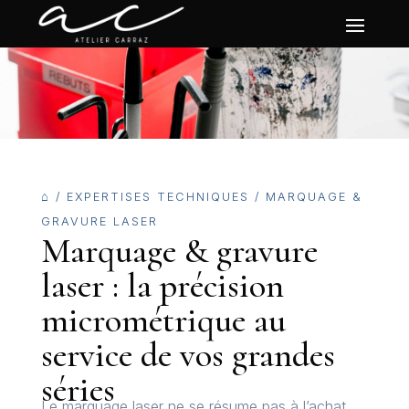
⌂
/
EXPERTISES TECHNIQUES
/
MARQUAGE &
GRAVURE LASER
Marquage & gravure
laser : la précision
micrométrique au
service de vos grandes
séries
Le marquage laser ne se résume pas à l’achat